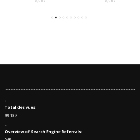
6,00
€
6,00
€
Total des vues:
99 139
Overview of Search Engine Referrals:
245