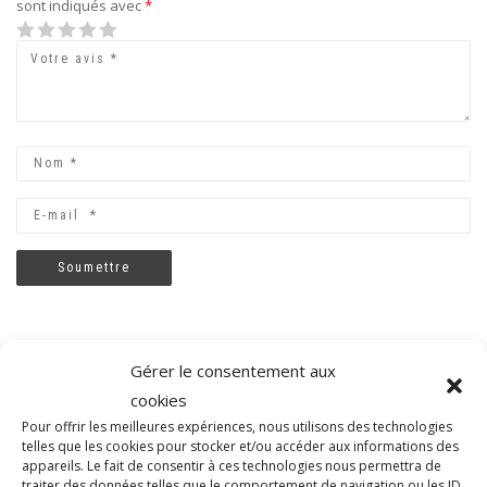
sont indiqués avec
*
1
2
3
4
5
Gérer le consentement aux
cookies
Pour offrir les meilleures expériences, nous utilisons des technologies
telles que les cookies pour stocker et/ou accéder aux informations des
appareils. Le fait de consentir à ces technologies nous permettra de
traiter des données telles que le comportement de navigation ou les ID