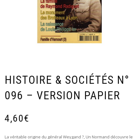
HISTOIRE & SOCIÉTÉS N°
096 – VERSION PAPIER
4,60
€
La véritable origine du général Weygand ?, Un Normand découvre le