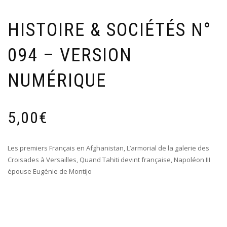
HISTOIRE & SOCIÉTÉS N°
094 – VERSION
NUMÉRIQUE
5,00
€
Les premiers Français en Afghanistan, L’armorial de la galerie des
Croisades à Versailles, Quand Tahiti devint française, Napoléon III
épouse Eugénie de Montijo