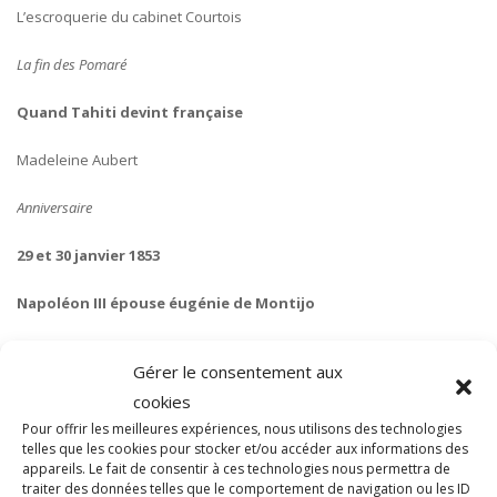
L’escroquerie du cabinet Courtois
La fin des Pomaré
Quand Tahiti devint française
Madeleine Aubert
Anniversaire
29 et 30 janvier 1853
Napoléon III épouse éugénie de Montijo
Philippe de Montjouvent
Gérer le consentement aux
Lieux d’histoire
cookies
Pour offrir les meilleures expériences, nous utilisons des technologies
La place Vendôme à Paris et la foire Saint-Ovide
telles que les cookies pour stocker et/ou accéder aux informations des
appareils. Le fait de consentir à ces technologies nous permettra de
traiter des données telles que le comportement de navigation ou les ID
Philippe de Montjouvent