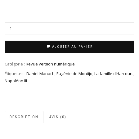
AJOUTER AU PANIER
Catégorie :
Revue version numérique
Étiquettes :
Daniel Manach
,
Eugénie de Montijo
,
La famille d’Harcourt
,
Napoléon III
DESCRIPTION
AVIS (0)