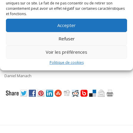
uniques sur ce site. Le fait de ne pas consentir ou de retirer son
consentement peut avoir un effet négatif sur certaines caractéristiques
Musée
et fonctions.
La figurine historique à Compiègne
Accepter
Feuillets d’histoire
Refuser
État présent
Voir les préférences
Politique de cookies
La famille d’Harcourt
(1re partie)
Daniel Manach