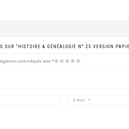
S SUR “HISTOIRE & GÉNÉALOGIE N° 25 VERSION PAPI
1
2
3
4
5
ligatoires sont indiqués avec
*