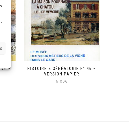
es
tir
es
099 –
HISTOIRE & GÉNÉALOGIE N° 46 –
VERSION PAPIER
6,00
€