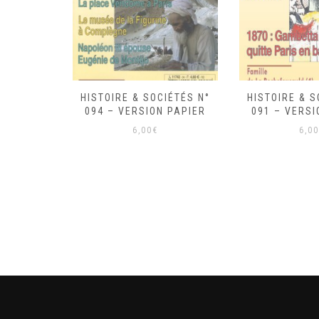
IÉTÉS N°
HISTOIRE & SOCIÉTÉS N°
HISTOIRE & S
 PAPIER
091 – VERSION PAPIER
090 – VERSI
6,00
€
6,00