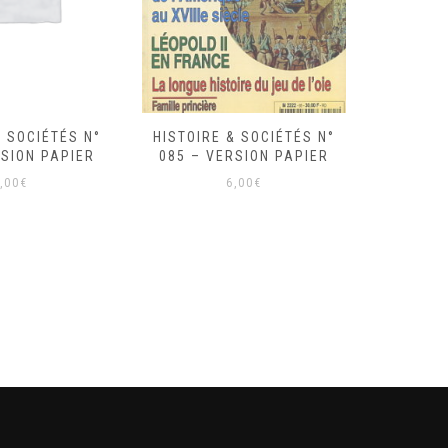
& SOCIÉTÉS N°
HISTOIRE & SOCIÉTÉS N°
HISTOIR
RSION PAPIER
081 – VERSION PAPIER
080 – 
,00
€
6,00
€