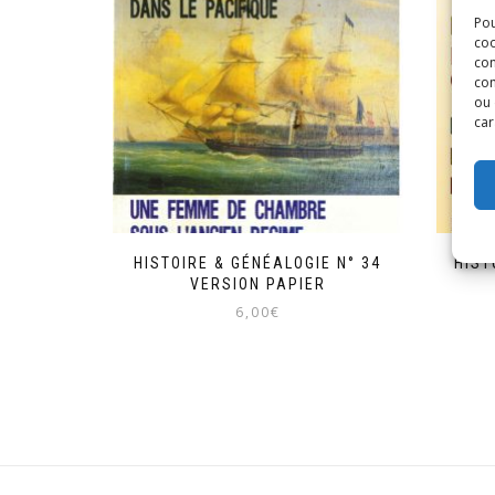
Pou
coo
con
com
ou 
car
HISTOIRE & GÉNÉALOGIE N° 34
HIST
VERSION PAPIER
6,00
€