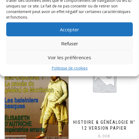
traiter des données telles que le comportement de navigation ou les ID
uniques sur ce site. Le fait de ne pas consentir ou de retirer son
consentement peut avoir un effet négatif sur certaines caractéristiques
PRODUITS SIMILAIRES
et fonctions.
Accepter
Refuser
Voir les préférences
Politique de cookies
HISTOIRE & GÉNÉALOGIE N°
12 VERSION PAPIER
6,00
€