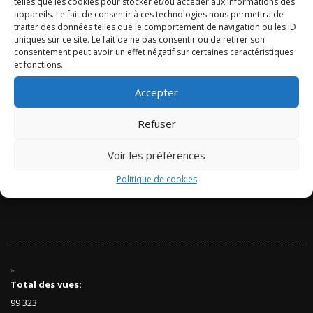
telles que les cookies pour stocker et/ou accéder aux informations des
appareils. Le fait de consentir à ces technologies nous permettra de
traiter des données telles que le comportement de navigation ou les ID
HISTOIRE & SOCIÉTÉS N°
uniques sur ce site. Le fait de ne pas consentir ou de retirer son
048 – VERSION NUMÉRIQUE
consentement peut avoir un effet négatif sur certaines caractéristiques
5,00
€
et fonctions.
AJOUTER AU PANIER
Accepter
Refuser
Voir les préférences
Politique de cookies
Total des vues:
99 323